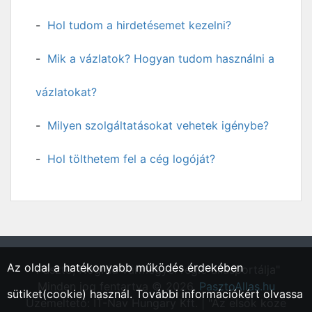
Hol tudom a hirdetésemet kezelni?
Mik a vázlatok? Hogyan tudom használni a
vázlatokat?
Milyen szolgáltatásokat vehetek igénybe?
Hol tölthetem fel a cég logóját?
Az oldal a hatékonyabb működés érdekében
"Pásztó, Nógrád vármegyei régió állásportálja"
Minden jog fentartva © 2026.
PasztoAllas.hu
sütiket(cookie) használ. További információkért olvassa
Üzemeltető: IT-Nav Hungary Kft. | "Az elsők közé