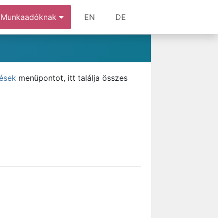
Munkaadóknak
EN
DE
tések
menüpontot, itt találja összes