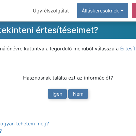
Ügyfélszolgálat
Álláskeresőknek
ekinteni értesítéseimet?
ználónévre kattintva a legördülő menüből válassza a
Értesí
Hasznosnak találta ezt az információt?
Igen
Nem
. Hogyan tehetem meg?
?