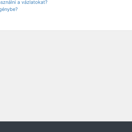
ználni a vázlatokat?
igénybe?