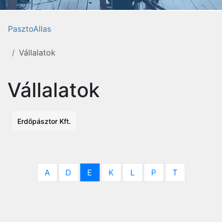
PasztoAllas
Vállalatok
Vállalatok
Erdőpásztor Kft.
A
D
E
K
L
P
T