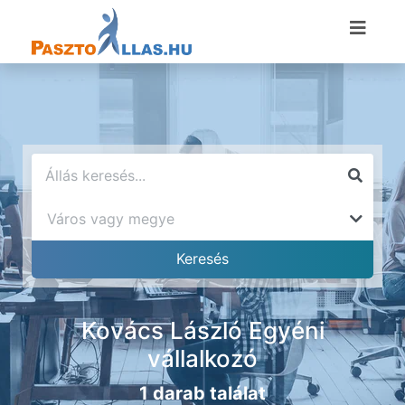
Kovács László Egyéni
vállalkozó
1 darab találat