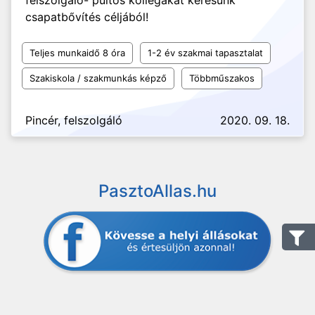
felszolgáló- pultos kollégákat keresünk
csapatbővítés céljából!
Teljes munkaidő 8 óra
1-2 év szakmai tapasztalat
Szakiskola / szakmunkás képző
Többműszakos
Pincér, felszolgáló
2020. 09. 18.
PasztoAllas.hu