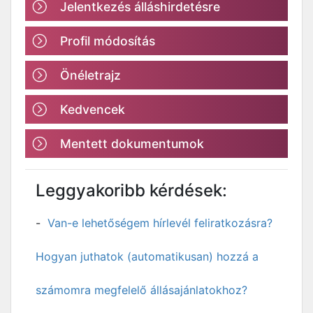
Jelentkezés álláshirdetésre
Profil módosítás
Önéletrajz
Kedvencek
Mentett dokumentumok
Leggyakoribb kérdések:
Van-e lehetőségem hírlevél feliratkozásra?
Hogyan juthatok (automatikusan) hozzá a
számomra megfelelő állásajánlatokhoz?