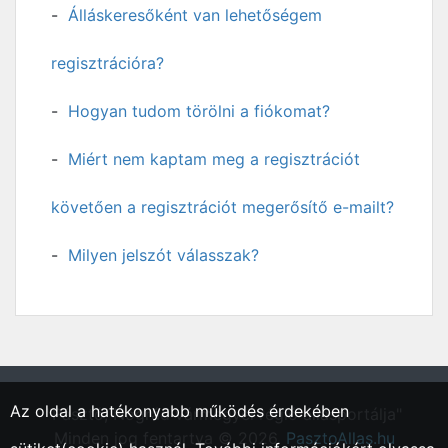
Álláskeresőként van lehetőségem
regisztrációra?
Hogyan tudom törölni a fiókomat?
Miért nem kaptam meg a regisztrációt
követően a regisztrációt megerősítő e-mailt?
Milyen jelszót válasszak?
Az oldal a hatékonyabb működés érdekében
"Pásztó, Nógrád vármegyei régió állásportálja"
Minden jog fentartva © 2026.
PasztoAllas.hu