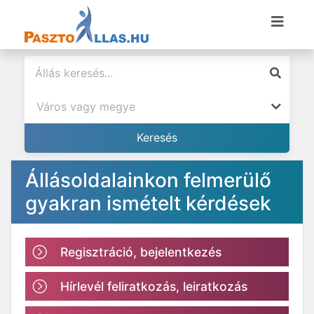
Állásoldalainkon felmerülő
gyakran ismételt kérdések
Regisztráció, bejelentkezés
Hírlevél feliratkozás, leiratkozás